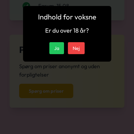
Farum, 15.08
Indhold for voksne
Er du over 18 år?
Prisliste
Ja
Nej
Spørg om priser anonymt og uden
forpligtelser
Spørg om priser