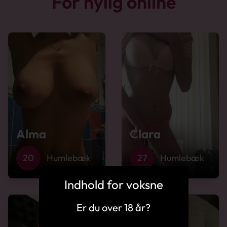
For nylig online
Alma
Clara
20
Humlebæk
27
Humlebæk
Indhold for voksne
Er du over 18 år?