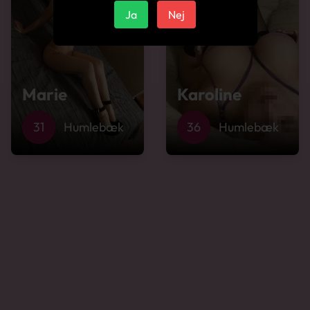
Ja
Nej
Marie
Karoline
31
Humlebæk
36
Humlebæk