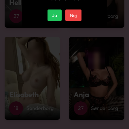
Helle
Anette
Ja
Nej
27
Sønderborg
27
Sønderborg
Elisabeth
Anja
18
Sønderborg
27
Sønderborg