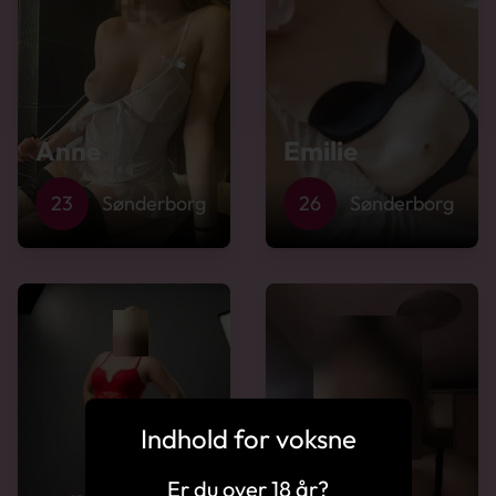
Anne
Emilie
23
Sønderborg
26
Sønderborg
Indhold for voksne
Er du over 18 år?