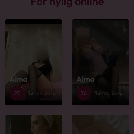
For nylig online
Alma
Alma
27
Sønderborg
36
Sønderborg